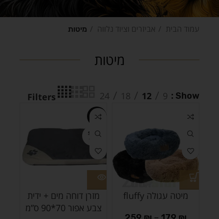
עמוד הבית
אביזרים וציוד נלווה
מיטות
מיטות
24
18
12
9
Show
Filters
-30%
SOLD
OUT
מיטה עגולה fluffy
מזרן דוחה מים + ידית
צבע אפור 70*90 ס”מ
259
₪
–
179
₪