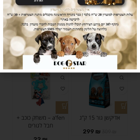
סטיספקשן לגורים מכל
NATURE WILD נייצר
הגזעים וכלבות בסוף
גור בטעם ברווז&הודו 12
ההריון ובמהלך ההנקה
ק”ג
בשר טרי 20 ק”ג
339
₪
349
₪
379
₪
389
₪
-3%
אדיקשן גור 15 ק”ג
a’fen – משחק כוכב +
חבל לגורים
299
₪
309
₪
22
₪