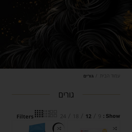
עמוד הבית
גורים
גורים
24
18
12
9
Show
Filters
-10%