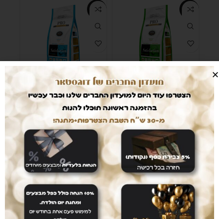
-3%
-3%
סטיספקשן גור גזע בינוני
סטיספקשן לכלב גור
בשר עוף טרי ללא עצמות
מגזע גדול 20 ק”ג
20 ק”ג
379
₪
389
₪
379
₪
389
₪
-3%
-3%