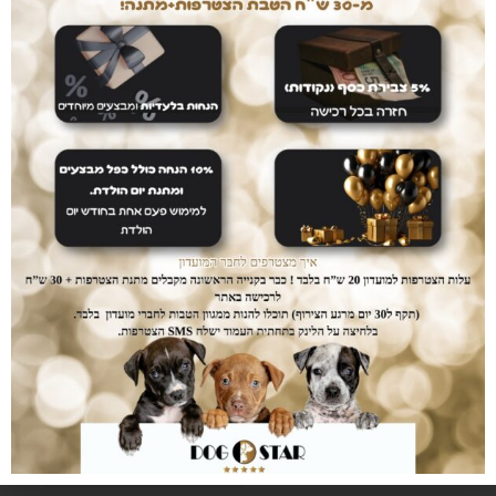
חבל דנטלי
חבל דנטלי צבעוני גדול
3 קשרים + לולאה
19
₪
–
5
₪
29
₪
כדור חבל דנטלי
פוטבול גומי דנטלי
שחור+חבל
15
₪
–
10
₪
39
₪