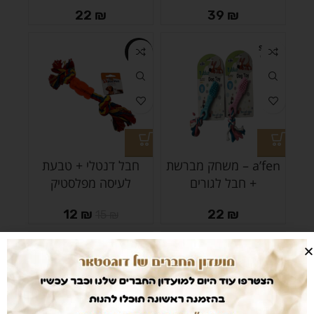
22
₪
39
₪
SOLD
-20%
OUT
a’fen – משחק מברשת
חבל דנטלי + טבעת
+ חבל לגורים
לעיסה מפלסטיק
12
₪
22
₪
15
₪