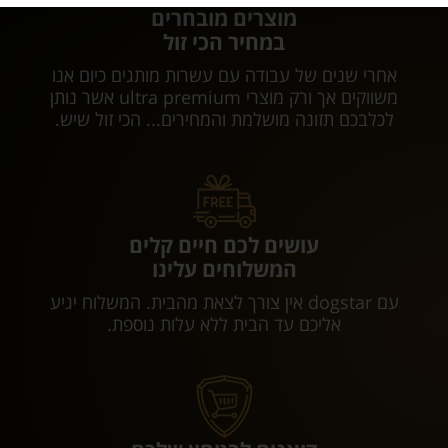
מוצרים מובחרים
במחיר הכי זול
אחרי שנים של עבודה עם עשרות מותגים כיום אנו
משווקים אך ורק מוצרי ultra premium אשר נותן
לכלבכם תזונה מושלמת והמחירים... הכי זול שיש.
עושים לכם חיים קלים
המשלוחים עלינו
עם dogstar אין צורך לצאת מהבית. המשלוח יגיע
אליכם עד הבית ללא עלות נוספת.