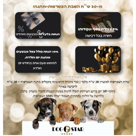
309
₪
–
289
₪
משקל
הוספה לסל
מק"ט
sat15
קטגוריות
Satisfaction
,
מזון לכלבים