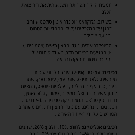
תמצית היוקה מפחיתה משמעותית את ריח צואת
הכלב.
בשילוב, גלוקוזאמין וכונדרואיטין סולפט עוזרים
להגן על המפרקים על ידי התחדשות הסחוס
ומניעת שחיקה.
הביופלבנואידים, נוגדי חמצון תאיים (ויטמינים C ו-
E) המגיעים מפירות הדר, מעודד פיתוח של
מערכת חיסונית חזקה ובריאה.
רכיבים:
עוף טרי (20%), אורז, חלבוני עופות
מיובשים, גלוטן תירס, שומן עוף, עיסת סלק, שמרי
בירה, כבד עוף הידרוליזה, דיקלציום פוספט, תמציות
לימון עשירות בביופלבנואידים, טאורין, גלוקוזאמין,
כונדרויטין סולפט, תמצית יוקה סכידירה, L -קרניטין,
ויטמינים ומינרלים, עם נוגדי חמצון וחומרים משמרים
המורשים על ידי האיחוד האירופי.
רכיבים אנליטיים:
לחות: 10%, חלבון: 26%, שמנים
ושומן גולמיים: 14%, סיבים גולמיים: 2%, חומר