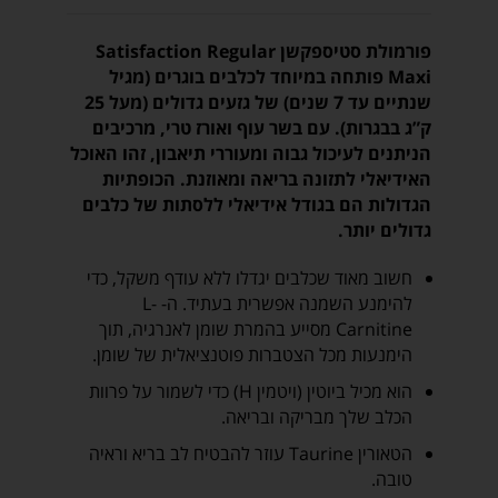
פורמולת סטיספקשן Satisfaction Regular
Maxi פותחה במיוחד לכלבים בוגרים (מגיל
שנתיים עד 7 שנים) של גזעים גדולים (מעל 25
ק”ג בבגרות). עם בשר עוף ואורז טרי, מרכיבים
הניתנים לעיכול גבוה ומעוררי תיאבון, זהו האוכל
האידיאלי לתזונה בריאה ומאוזנת. הכופתיות
הגדולות הם בגודל אידיאלי ללסתות של כלבים
גדולים יותר.
חשוב מאוד שכלבים יגדלו ללא עודף משקל, כדי
להימנע השמנה אפשרית בעתיד. ה- L-
Carnitine מסייע בהמרת שומן לאנרגיה, תוך
הימנעות מכל הצטברות פוטנציאלית של שומן.
הוא מכיל ביוטין (ויטמין H) כדי לשמור על פרוות
הכלב שלך מבריקה ובריאה.
הטאורין Taurine עוזר להבטיח לב בריא וראיה
טובה.