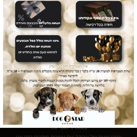
הוספה לסל
מק"ט
sat11
קטגוריות
Satisfaction
,
מזון לכלבים
מוצרים מובחרים
במחיר הכי זול