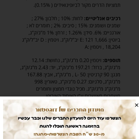
תמציות הדרים מקור לביופינואידים ( 0.15%).
רכיבים אנליטיים:
לחות: 10% ; חלבון: 27% ;
שמנים ושומנים: 15% ; סיבים: 2% ; חומרים לא ;
אורגניים: 6%. סידן: 1.26% ; זרחן: 1% מ”ג/ק”ג,
ביוטין: E: 121 1,666 יב”ל/ק”ג. ויטמין : D יב”ל/ק”ג
18,204 , ויטמין :A
תוספים:
ויטמין 0.20 מ”ג/ק”ג, נחושת: 12.14
מ”ג/ק”ג, ברזל: 197.21 מ”ג/ק”ג, יוד: 2.43 מ”ג/ק”ג,
מנגן: 90 קרניטין: 50 -L , מ”ג/ק”ג, אבץ: 167.88
מ”ג/ק”ג, סלניום: 0.27 מ”ג/ק”ג, טאורין: 998
מ”ג/ק”ג מ”ג/ק”ג. מכיל נוגדי חמצון וחומרים
משמרים מאושרים ע”י האיחוד האירופי.
450
₪
–
99
₪
משקל