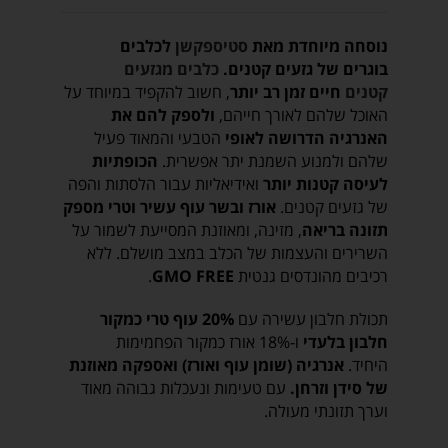
נוסחה מיוחדת מאת
סטיספקשן
לכלבים
בוגרים
של גזעים קטנים.
כלבים מגזעים
קטנים
חיים זמן רב יותר
, חשוב להקפיד במיוחד על
האוכל שלהם לאורך חייהם,
ולספק להם את
האנרגיה הדרושה לאופי
הטבעי והמאוד פעיל
שלהם ולמנוע השמנת יתר אפשרית.
הכופתיות
לעיסה קטנות יותר
ואידיאליות עבור הלסתות והפה
של גזעים קטנים.
אורז ובשר עוף עשיר וטרי מספק
תזונה בריאה
, מזינה, ומאוזנת המסייעת לשמור על
השרירים והעצמות של הכלב במצב מושלם. ללא
רכיבים מהונדסים גנטית
GMO FREE
.
תכולת חלבון עשירה עם
20% עוף טרי כמקור
חלבון בלעדי
ו-18% אורז כמקור הפחמימות
היחיד.
אנרגיה (שומן עוף ואורז) ואספקה ​​מאוזנת
של סידן וזרחן.
עם טעימות ונעכלות גבוהה מאוד
וערך תזונתי מעולה.