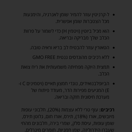
ל-קרניטין עוזר להמיר שומן לאנרגיה, והימנעות
מכל הצטברות שומן אפשרית.
הוא מכיל ביוטין (ויטמין H) כדי לשמור על פרוות
הכלב שלך מבריקה ובריאה.
הטאורין עוזר להבטיח לב בריא וראיה טובה.
ללא רכיבים מהונדסים גנטית GMO FREE
תמצית היוקה מפחיתה משמעותית את ריח צואת
הכלב.
הביופלבנואידים, נוגדי חמצון תאיים (ויטמינים C ו-
E) המגיעים מפירות הדר, מעודד פיתוח של
מערכת חיסונית חזקה ובריאה.
רכיבים:
עוף טרי ללא עצמות (20%), חלבוני עופות
מיובשים, אורז (18%), תירס, אורז חום, גלוטן תירס,
שומן עופות, עיסת סלק, שמרי בירה, חלבונים מהחי
שעברו הידרוליזה, שמן חמניות, חומרים מינרלים,