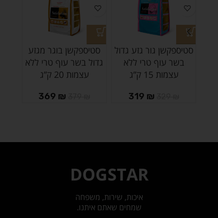
סטיספקשן גור גזע גדול
סטיספקשן בוגר מגזע
סטיס
בשר עוף טרי ללא
גדול בשר עוף טרי ללא
עצמות 15 ק”ג
עצמות 20 ק”ג
₪
369
₪
319
₪
379
₪
329
₪
DOGSTAR
איכות, שירות, משפחה
שמחים שאתם איתנו.