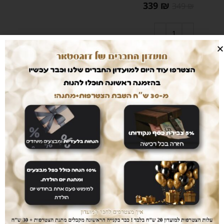
339
₪
349
₪
הוספה לסל
מק"ט
nat4
קטגוריות
Nature
,
מזון לכלבים
מוצרים מובחרים
במחיר הכי זול
אחרי שנים של עבודה עם עשרות מותגים כיום אנו
משווקים אך ורק מוצרי ultra premium אשר נותן