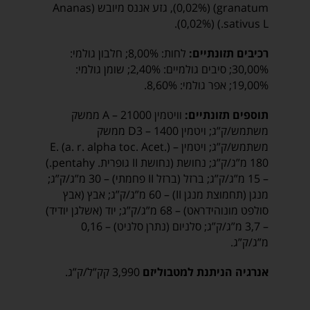
granatum) (0,02%), גזע אננס מיובש (Ananas
sativus L.) (0,02%).
רכיבים תזונתיים:
לחות: 8,00%; חלבון גולמי:
30,00%; סיבים גולמיים: 2,40%; שומן גולמי:
19,00%; אפר גולמי: 8,60%.
תוספים תזונתיים:
וויטמין A – 21000 ממשק
משתמש/ק”ג; ויטמין D3 – 1400 ממשק
משתמש/ק”ג; ויטמין E. (a. r. alpha toc. Acet.) –
180 מ”ג/ק”ג; נחושת (נחושת II גופרית. pentahy.)
– 15 מ”ג/ק”ג; ברזל (ברזל II פחמתי) – 30 מ”ג/ק”ג;
מנגן (תחמוצת מנגן II) – 60 מ”ג/ק”ג; אבץ (אבץ
סולפט מונוהידראט) – 68 מ”ג/ק”ג; יוד (אשלגן יודיד)
– 3,7 מ”ג/ק”ג; סלניום (נתרן סלניט) – 0,16
מ”ג/ק”ג.
אנרגיה הניתנת למטבוליזם
3,990 קק”ל/ק”ג.