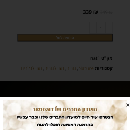
339
₪
349
₪
הוספה לסל
מק"ט
nat1
קטגוריות
Nature
,
גורים
,
מזון לגורים
,
מזון לכלבים
מוצרים מובחרים
במחיר הכי זול