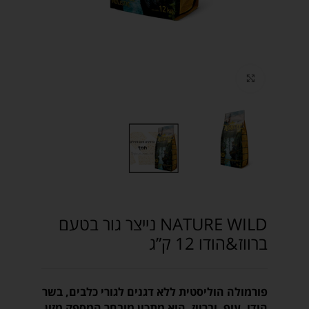
Click to enlarge
NATURE WILD נייצר גור בטעם
ברווז&הודו 12 ק”ג
פורמולה הוליסטית ללא דגנים לגורי כלבים, בשר
הודו, עוף, וברווז, הוא מתכון מובחר המספק מזון