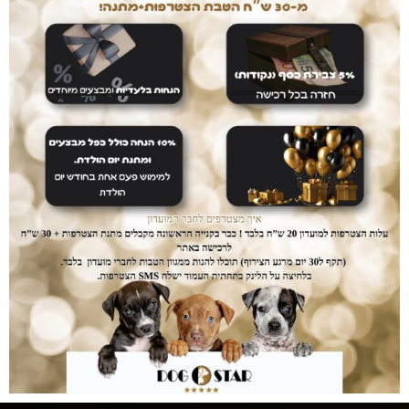
אחרי שנים של עבודה עם עשרות מותגים כיום אנו
משווקים אך ורק מוצרי ultra premium אשר נותן
לכלבכם תזונה מושלמת והמחירים... הכי זול שיש.
עושים לכם חיים קלים
המשלוחים עלינו
עם dogstar אין צורך לצאת מהבית. המשלוח יגיע
אליכם עד הבית ללא עלות נוספת.
דואגים לבטחון שלכם
רכישה בטוחה