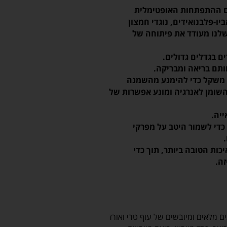
עם ההתפתחות האופטימלית
ו-פלבנואידים, נוגדי חמצון
רי הדר (ויטמינים C ו-E), המזון שלנו מעודד את פיתוחה של
ים בגדלים גדולים.
ף משקל כדי להימנע מהשמנה
 להפוך את השומן לאנרגיה ומונע אפשרות של
יה.
 כדי לשמור היטב על מפרקי
כות הטובה ביותר, תוך כדי
ה.
ות(מינימום 22%), אורז (18%), חלבונים מלאים ומיובשים של עוף טרי ואורז