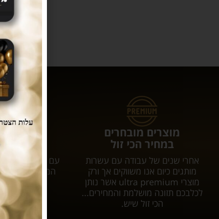
מוצרים מובחרים
עושים לכם 
במחיר הכי זול
המשלוחי
אחרי שנים של עבודה עם עשרות
עם tar
מותגים כיום אנו משווקים אך ורק
המשלוח יגיע אל
מוצרי ultra premium אשר נותן
עלות 
לכלבכם תזונה מושלמת והמחירים...
הכי זול שיש.