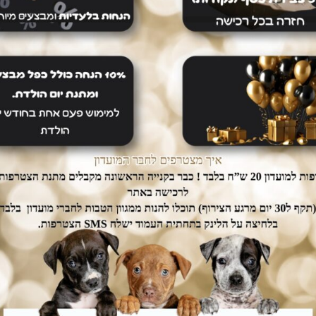
מק"ט
sat9
קטגוריות
Satisfaction
,
גורים
,
מזון לגור
חיים קלים
דואגים לבטחון שלכם
ם עלינו
רכישה בטוחה
dogs אין צורך לצאת מהבית.
ממשק הזמנות מאובטח ונגיש אשר
יכם עד הבית ללא
יחסוך לכם זמן יקר בהזמנת המוצרים.
נוספת.