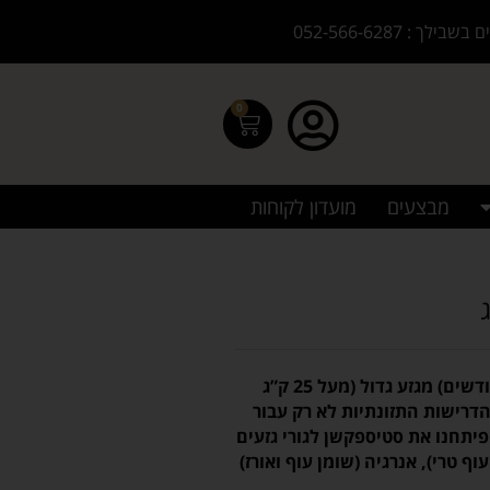
בילך : 052-566-6287
0
מבצעים
מועדון לקוחות
המזון מתאים במיוחד עבור כלבים גורים (1 עד 24 חודשים) מגזע גדול (מעל 25 ק”ג
דרישות התזונתיות לא רק עבור
 פיתחנו את סטיספקשן לגורי גזעים
דולים, המכיל רכיבים עם תוכן עשיר בחלבון (22% עוף טרי), אנרגיה (שומן עוף ואורז)