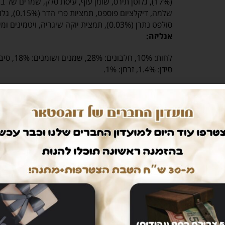
(17%), גלוטן תירס, שומן עוף, עיסת סלק, שמרים של
סולפט נתרן (0.03%), תמצית יוקה שיגריה, ויטמינים ומינרלים.
​אנליזה:
סידן: 1.4%, זרחן: 1%.
תוספים:
מ”ג/ק”ג מכיל נוגדי חמצון וחומרים משמרים שאושרו על י
379
₪
389
₪
הוספה לסל