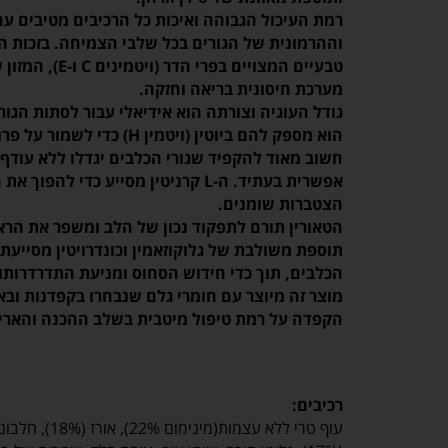
רמת העיכול הגבוהה ואיכות כל הרכיבים מטיבים 
וההרמונית של הגורים בכל שלבי הצמיחה. בזכות הבי
טבעיים המצויים בפ
מערכת חיסונית בריאה וחזקה.
גודל העוגיה וצורתה הוא אידיאלי עבור לסתות הגור
הוא מספק להם ביוטין (ויטמין H) כדי לשמור על פרוותם בריאה ומבריקה.
חשוב מאוד להקפיד שגורי הכלבים יגדלו ללא עוד
אפשרית בעתיד. ה-L קרניטין מסייע כדי
הצטברות שומנים.
הטאורין תורם לתפקוד נכון של הלב ומשפר את הראי
תוספת משולבת של גלוקוזאמין וכונדרויטין מסייעת
הכלבים, תוך כדי חידוש הסחוס ומניעת התדרדרותו.
מוצר זה מיוצר עם חומרי גלם שנבחרו בקפדנות ובאי
הקפדה על רמת טיפול מיטבית בשלב ההכנה והאריז
רכיבים:
עוף טרי ללא עצמ