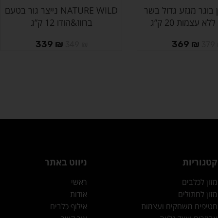
בוגר מגזע גדול בשר
NATURE WILD נייצר גור בטעם
הוספה לסל
א עצמות 20 ק”ג
ברווז&הודו 12 ק”ג
339
₪
369
₪
349
₪
379
קטגוריות
ניווט באתר
מזון לכלבים
ראשי
מזון לחתולים
אודות
חטיפים משחקים ועצמות
אילוף כלבים