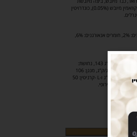
 ברואר, כבד מיובש, ביצה מיובשת
שלמה, דיקלציום פוספט, תמציות פרי הדר (0.15%), גלוקוזאמין מיובש (0.05%), כונדרויטין
לחות: 10%, חלבונים: 28%, שמנים ושומנים: 18%, סיבים: 2%, חומרים אנאורגנים: 6%,
ויטמין A: מ”ג/ק”ג 21,516, ויטמין D3: מ”ג/ק”ג 1.969, ויטמין E: מ”ג/ק”ג 143, נחושת:
14.34 מ”ג/ק”ג, ביוטין: 0.24 מ”ג/ק”ג, ברזל: 233. מ”ג/ק”ג, יוד: 2.8 מ”ג/ק”ג, מנגן: 106
מ”ג/ק”ג, אבץ: 198 מ”ג/ק”ג, סלניום 0.32 מ”ג/ק”ג, טאורין: 996 מ”ג/ק”ג ו-L -קרניטין: 50
די האיחוד האירופי.