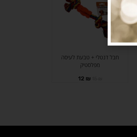
חבל דנטלי + טבעת לעיסה
הוספה לסל
מפלסטיק
12
₪
15
₪