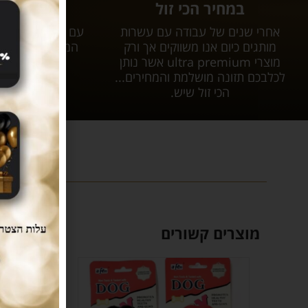
במחיר הכי זול
המשלוחי
אחרי שנים של עבודה עם עשרות
עם tar
מותגים כיום אנו משווקים אך ורק
המשלוח יגיע אל
מוצרי ultra premium אשר נותן
עלות 
לכלבכם תזונה מושלמת והמחירים...
הכי זול שיש.
מוצרים קשורים
SOLD
OUT