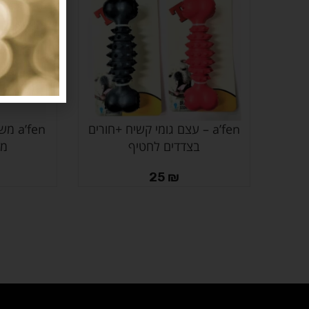
a’fen – עצם גומי קשיח +חורים
’fen
הוספה לסל
מידע נוסף
בצדדים לחטיף
מת
25
₪