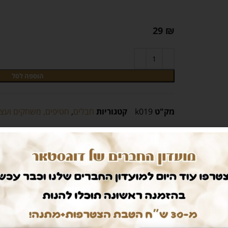
29
₪
הוספה לסל
מק"ט
k019
קטגוריות
חבלים
,
חטיפים, משחקים ועצ
חיים קלים
דואגים לבטחון שלכם