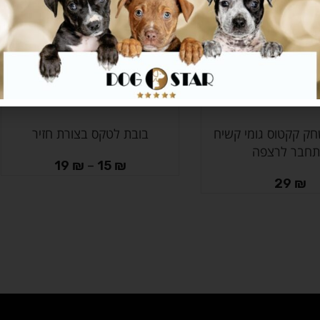
a משחק קקטוס גומי קשיח
בובת לטקס בצורת חזיר
בחר אפשרויות
חבר לרצפה
19
₪
–
15
₪
29
₪