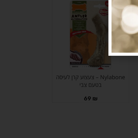
Nylabone – צעצוע קרן לעיסה
הוספה לסל
בטעם צבי
69
₪