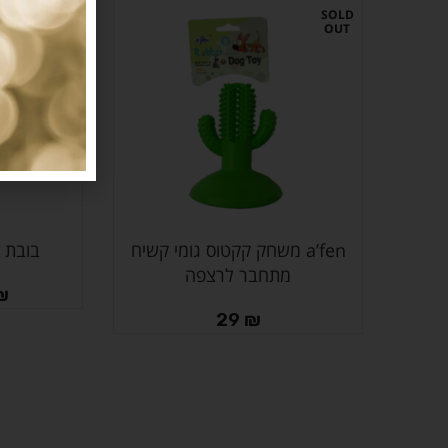
SOLD
OUT
a’fen משחק קקטוס גומי קשיח
בובת 
מידע נוסף
בחר אפשרויות
מתחבר לרצפה
₪
29
₪