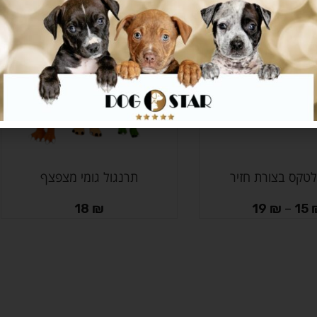
לטקס בצורת חזיר
תרנגול גומי מצפצף
הוספה לסל
18
₪
19
₪
–
15