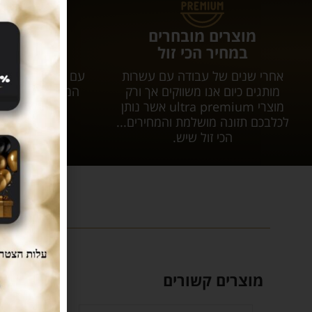
מוצרים מובחרים
עושים לכם 
במחיר הכי זול
המשלוחי
אחרי שנים של עבודה עם עשרות
עם tar
מותגים כיום אנו משווקים אך ורק
המשלוח יגיע אל
מוצרי ultra premium אשר נותן
עלות 
לכלבכם תזונה מושלמת והמחירים...
הכי זול שיש.
מוצרים קשורים