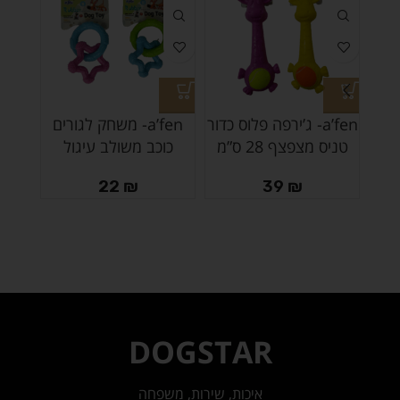
a’fen- ג’ירפה פלוס כדור
a’fen- משחק לגורים
טניס מצפצף 28 ס”מ
כוכב משולב עיגול
קש
22
₪
39
₪
DOGSTAR
איכות, שירות, משפחה