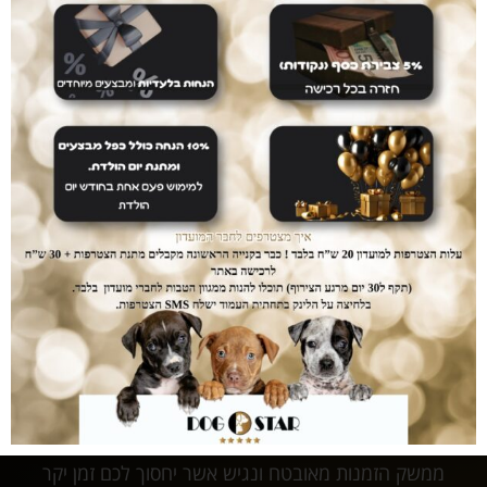
אחרי שנים של עבודה עם עשרות מותגים כיום אנו
משווקים אך ורק מוצרי ultra premium אשר נותן
לכלבכם תזונה מושלמת והמחירים... הכי זול שיש.
עושים לכם חיים קלים
המשלוחים עלינו
עם dogstar אין צורך לצאת מהבית. המשלוח יגיע
אליכם עד הבית ללא עלות נוספת.
דואגים לבטחון שלכם
רכישה בטוחה
ממשק הזמנות מאובטח ונגיש אשר יחסוך לכם זמן יקר