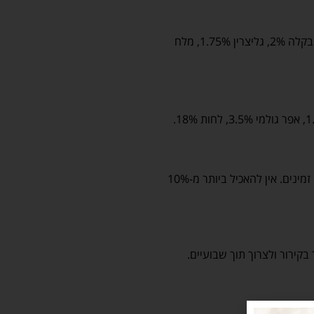
ברווז 88.5%, עמילן תפוחי אדמה 4.5%, סחוס עוף 3%, בקלה 2%, גליצרין 1.75%, מלח
הגישו ככלי חיזוק או כפינוק בין הארוחות. יש לדאוג למים זמינים. אין להאכיל ביותר מ-10%
קירור ולצרוך תוך שבועיים.