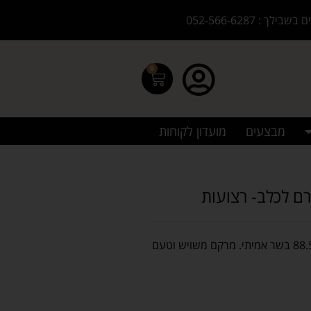
בילך : 052-566-6287
0
מבצעים
מועדון לקוחות
חטיף איכותי ורך במיוחד מבית Cyber Dog, עשוי מ־88.5% בשר אמיתי. מרקם משויש וטעם