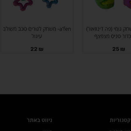
- משחק גומי (פה דינוזאור)
a’fen- משחק לגורים כוכב משולב
בחר אפשרויות
כדור טניס מצפצף
עיגול
22
₪
25
₪
קטגוריות
ניווט באתר