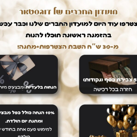
הוספה לסל
קטגוריות
חטיפי אילוף
,
חטיפים
,
חטיפים, משחקים ועצמ
חיים קלים
דואגים לבטחון שלכם
ם עלינו
רכישה בטוחה
dogs אין צורך לצאת מהבית.
ממשק הזמנות מאובטח ונגיש אשר
יכם עד הבית ללא
יחסוך לכם זמן יקר בהזמנת המוצרים.