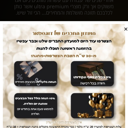
אחרי שנים של עבודה עם עשרות מותגים כיום אנו
משווקים אך ורק מוצרי ultra premium אשר נותן
לכלבכם תזונה מושלמת והמחירים... הכי זול שיש.
עושים לכם חיים קלים
המשלוחים עלינו
עם dogstar אין צורך לצאת מהבית. המשלוח יגיע
אליכם עד הבית ללא עלות נוספת.
דואגים לבטחון שלכם
רכישה בטוחה
ממשק הזמנות מאובטח ונגיש אשר יחסוך לכם זמן יקר