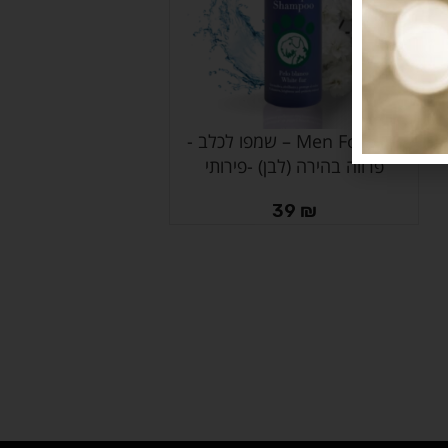
Men For San – שמפו לכלב -
מידע נוסף
פרווה בהירה (לבן) -פירותי
39
₪