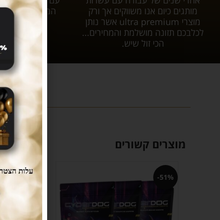
אחרי שנים של עבודה עם עשרות
עם tar
מותגים כיום אנו משווקים אך ורק
המשלוח יגיע אל
מוצרי ultra premium אשר נותן
עלות 
לכלבכם תזונה מושלמת והמחירים...
הכי זול שיש.
מוצרים קשורים
-8%
-51%