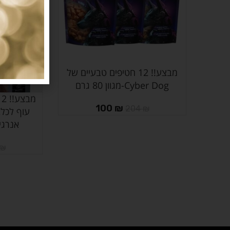
מבצע!! 12 חטיפים טבעיים של
הוספה לסל
Cyber Dog-מגוון 80 גרם
הוספה לסל
100
₪
204
₪
עוף לכלב
אנרגיה 
₪