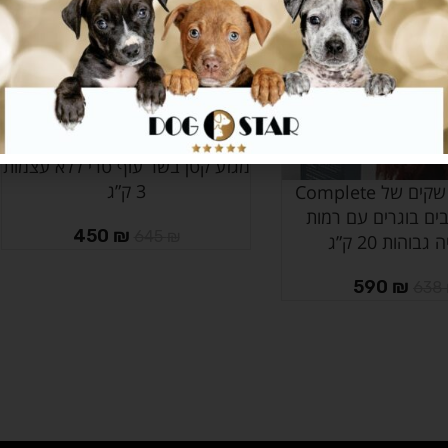
מבצע!! 5 שקים של סטיספקשן גור
הוספה לסל
מגזע קטן בשר עוף טרי ללא עצמות
3 ק”ג
מבצע!! 2 שקים של Complete
ים בוגרים עם רמות
450
₪
645
₪
גבוהות 20 ק”ג
590
₪
638