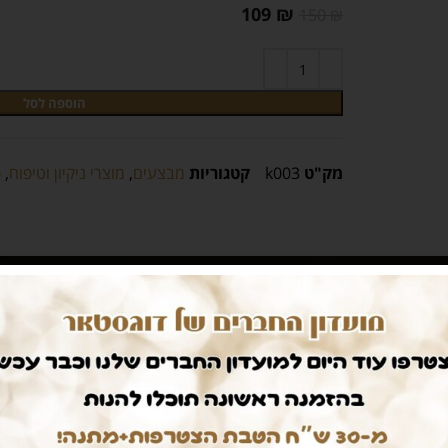
109
₪
150
₪
הוספה לסל
מק"ט
k003
קטגוריות
מבצעים
,
מוצרי ניקיון וטיפוח
,
פ
חיים קלים
דואגים לבטחון שלכם
ם עלינו
רכישה בטוחה