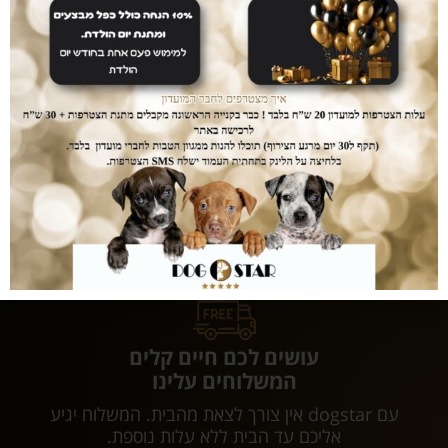
מוצרים מובחרים
במחיר הכי זול
אחרי שנים של עבודה עם עשרות מותגים כיום אנו
משווקים אך ורק מוצרי ultra premium אשר נותן
לכלבכם תזונה מושלמת והמחירים... הכי זול שיש.
עושים לכם חיים קלים
המשלוחים עלינו
עם dogstar אין צורך לצאת מהבית. המשלוח יגיע
אליכם עד הבית ללא עלות נוספת.