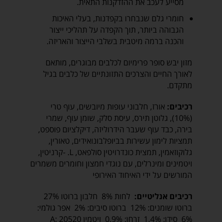
מסייע לעכב את ההזדקנות התאית.
חומרי גלם שנבחרו בקפדנות, בעלי האיכות
הגבוהה ביותר, תוך הקפדה על תהליכי ייצור
והכנה ברמה מיטבית בשלבי הייצור והאריזה.
מזון יבש סופר פרימיום לכלבים מבוגרים, מותאם
לאורך החיים והצרכים התזונתיים של כלבים בגיל
מתקדם.
רכיבים:
אורז, חלבוני עופות מיובשים, עוף טרי
(10%), גלוטן תירס, עיסת סלק, שומן עוף, שמרי
בירה, כבד עוף שעבר הידרוליזה, דיקלציום פוספט,
תמציות לימון עשירות בביופלבונואידים, טאורין,
גלוקוזאמין, תמצית כונדרויטין סולפאט, L. -קרניטין,
ויטמינים ומינרלים, עם נוגדי חמצון וחומרים משמרים
המורשים על ידי האיחוד האירופי
רכיבים אנליטיים:
לחות 8% חלבון ברוטו 27%
ברוטו שומנים: 12% ברוטו סיבים: 2% אפר גולמי:
6% סידן: 1,4% זרחן: 0.9% ויטמין A: 20520