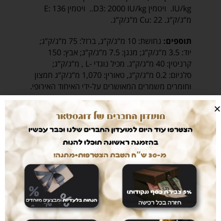
IU/kg. ויטמין D3: 2000 IU/kg.. ויטמין E: 136
מ”ג/ק”ג. Cu: 22 מ”ג/ק”ג.
תוספים:
נחושת: 10 מ”ג/ק”ג, ברזל: 75 מ”ג/ק”ג;
יוד: 3.5 מ”ג/ק”ג; מנגן: 7.5 מ”ג/ק”ג; אבץ: 150
קרניטין: 40 מ”ג/ק”ג. מכיל נוגדי -L , מ”ג/ק”ג;
סלניום: 0.2 מ”ג/ק”ג, טאורין: 1,070 מ”ג/ק”ג חמצון
וחומרים משמרים המאושרים על-ידי האיחוד האירופי.
450
₪
645
₪
הוספה לסל
קטגוריות
Satisfaction
,
מבצעים
,
מזון לכלבים