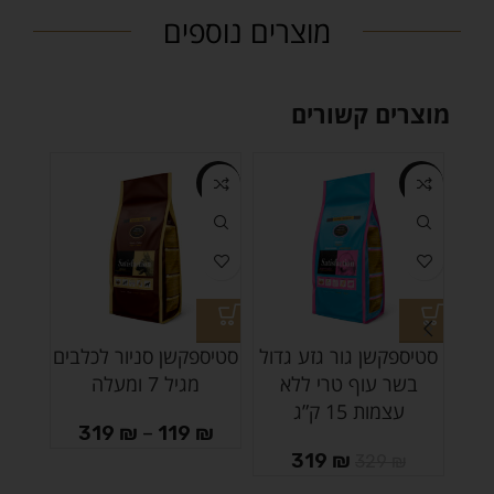
מוצרים נוספים
מוצרים קשורים
-3%
-8%
-3%
סטיספקשן גור גזע גדול
סטיספקשן סניור לכלבים
סטיס
בשר עוף טרי ללא
מגיל 7 ומעלה
הגז
עצמות 15 ק”ג
ההרי
319
₪
–
119
₪
בש
319
₪
329
₪
₪