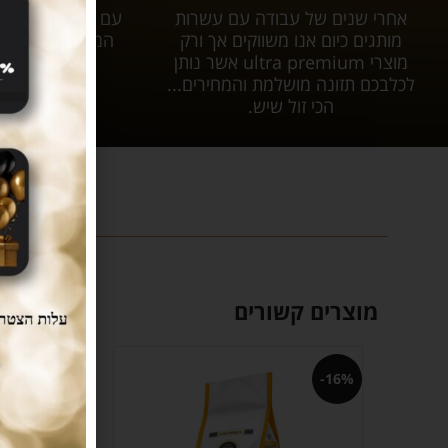
אחרי שנים של עבודה עם עשרות
עם tar
מותגים כיום אנו משווקים אך ורק
המשלוח יגיע אל
מוצרי ultra premium אשר נותן
עלות 
לכלבכם תזונה מושלמת והמחירים...
הכי זול שיש.
מוצרים קשורים
-3%
-16%