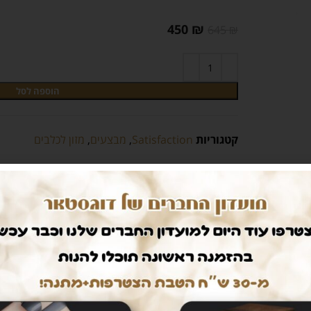
450
₪
645
₪
הוספה לסל
קטגוריות
Satisfaction
,
מבצעים
,
מזון לכלבים
חיים קלים
דואגים לבטחון שלכם
ם עלינו
רכישה בטוחה