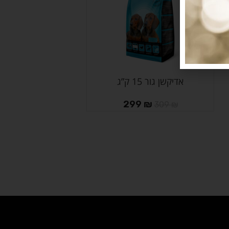
אדיקשן גור 15 ק”ג
הוספה לסל
299
₪
309
₪