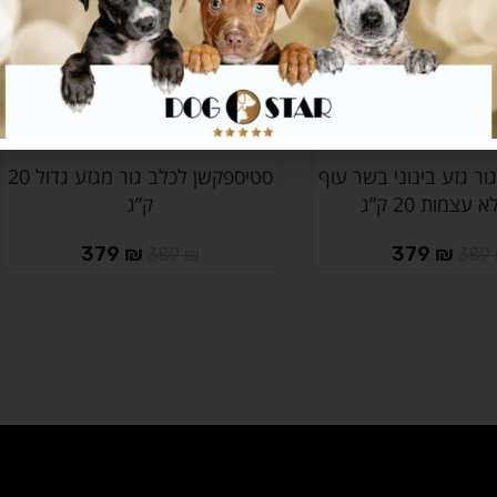
ר גזע בינוני בשר עוף
סטיספקשן לכלב גור מגזע גדול 20
הוספה לסל
 עצמות 20 ק”ג
ק”ג
379
₪
379
₪
389
₪
389