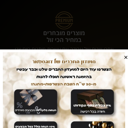
מוצרים מובחרים
במחיר הכי זול
אחרי שנים של עבודה עם עשרות מותגים כיום אנו
משווקים אך ורק מוצרי ultra premium אשר נותן
לכלבכם תזונה מושלמת והמחירים... הכי זול שיש.
עושים לכם חיים קלים
המשלוחים עלינו
עם dogstar אין צורך לצאת מהבית. המשלוח יגיע
אליכם עד הבית ללא עלות נוספת.