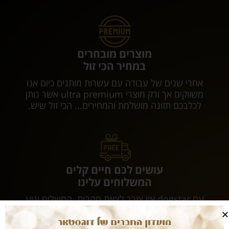
מוצרים מובחרים
במחיר הכי זול
אחרי שנים של עבודה עם עשרות מותגים כיום אנו
משווקים אך ורק מוצרי ultra premium אשר נותן
לכלבכם תזונה מושלמת והמחירים... הכי זול שיש.
עושים לכם חיים קלים
המשלוחים עלינו
עם dogstar אין צורך לצאת מהבית. המשלוח יגיע
אליכם עד הבית ללא עלות נוספת.