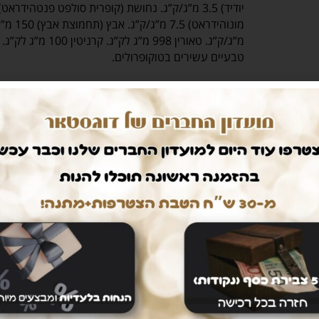
מ”ג/ק”ג. טאורין 998 מ”
טבעיים עשירים בטוקופרולים.
מרכיבים אנליטיים:
ושומנים 18%; עניין בלתי אורגני 8%; פוספור 1%; ערך אנרגיה 3.900 קק”ל;
339
₪
349
₪
הוספה לסל
מק"ט
nat2
קטגוריות
Nature
,
מזון לכלבים