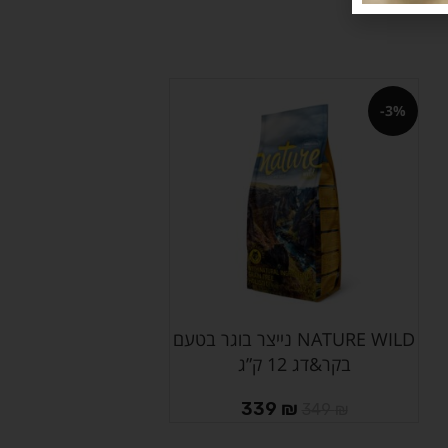
-3%
NATURE WILD נייצר בוגר בטעם
הוספה לסל
בקר&דג 12 ק”ג
339
₪
349
₪