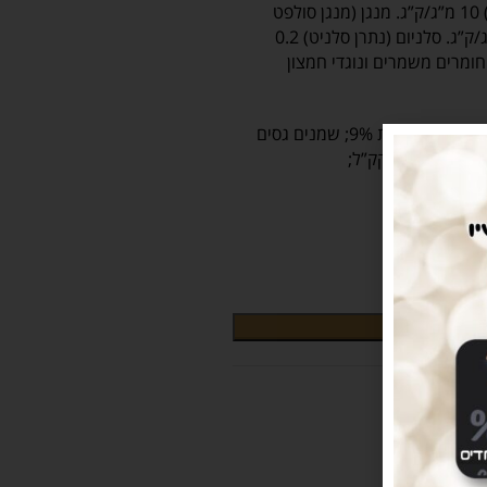
יודיד) 3.5 מ”ג/ק”ג. נחושת (קופרית סולפט פנטהידראט) 10 מ”ג/ק”ג. מנגן (מנגן סולפט
מונוהידראט) 7.5 מ”ג/ק”ג. אבץ (תחמוצת אבץ) 150 מ”ג/ק”ג. סלניום (נתרן סלניט) 0.2
ג לק”ג. קרניטין 100 מ”ג לק”ג. חומרים משמרים ונוגדי חמצון
חלבון 28%; קלציום 1,50%; סיבי גס 2,75%; לחות 9%; שמנים גסים