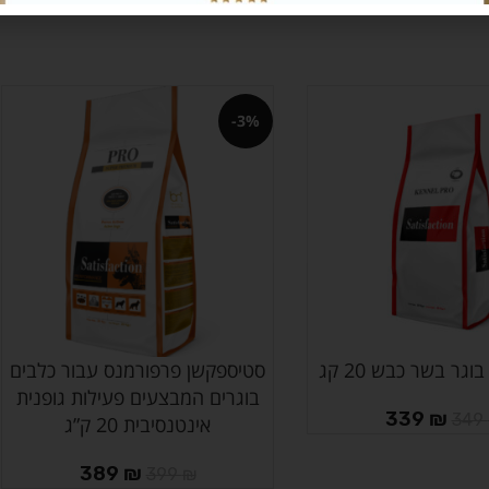
-3%
גר בשר כבש 20 קג
סטיספקשן פרפורמנס עבור כלבים
הוספה לסל
בוגרים המבצעים פעילות גופנית
339
₪
349
אינטנסיבית 20 ק”ג
389
₪
399
₪