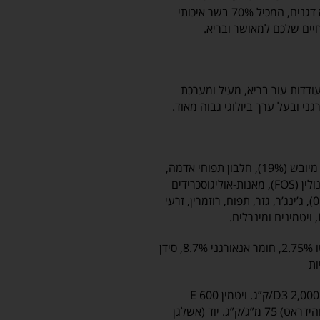
בלבד. התוצאה מדהימה : מזון היפואלרגני, הוליסטי ללא דגנים, המכיל 70% בשר איכותי
יים שלכם למאושר ובריא.
 הוא מקור טבעי לחומצות שומן אומגה 3 המעודדות עור בריא, מעיל ומערכת
גני ובעל ערך ביולוגי גבוה מאוד.
סלמון טרי (40%), תפוחי אדמה (23%), סלמון מיובש (19%), חלבון תפוחי אדמה,
שמן סלמון, שמרי בירה, הידרוליזט סלמון, עיסת סלק, אינולין (FOS), מאנות-אוליגוסכרידים
(MOS), גלוקוזאמין (0.05 %), כונדרואיטין סולפט (0.03%), ג’ינג’ר, גזר, תפוח, רוזמרין, זרעי
ושומנים ברוטו 18.00%, סיבים ברוטו 2.75%, חומר אנאורגני 8.7%, סידן
ויטמין A 20,000 IU/ק”ג. ויטמין D3 2,000 IU/ק”ג. ויטמין E 600
מ”ג/ק”ג. ויטמין C 300 מ”ג/ק”ג. ברזל (ברזל סולפט מונוהידראט) 75 מ”ג/ק”ג. יוד (אשלגן