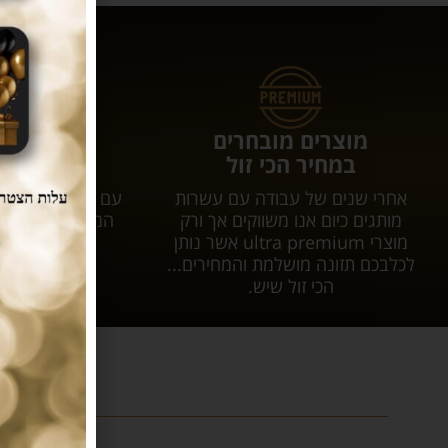
מוצרים מובחרים
עושים לכם 
במחיר הכי זול
המשלוחי
אחרי שנים של עבודה עם עשרות
עם tar
מותגים כיום אנו משווקים אך ורק
המשלוח יגיע אל
מוצרי ultra premium אשר נותן
עלות 
לכלבכם תזונה מושלמת והמחירים...
הכי זול שיש.