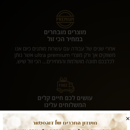
מוצרים מובחרים
במחיר הכי זול
אחרי שנים של עבודה עם עשרות מותגים כיום אנו
משווקים אך ורק מוצרי ultra premium אשר נותן
לכלבכם תזונה מושלמת והמחירים... הכי זול שיש.
עושים לכם חיים קלים
המשלוחים עלינו
עם dogstar אין צורך לצאת מהבית. המשלוח יגיע
אליכם עד הבית ללא עלות נוספת.