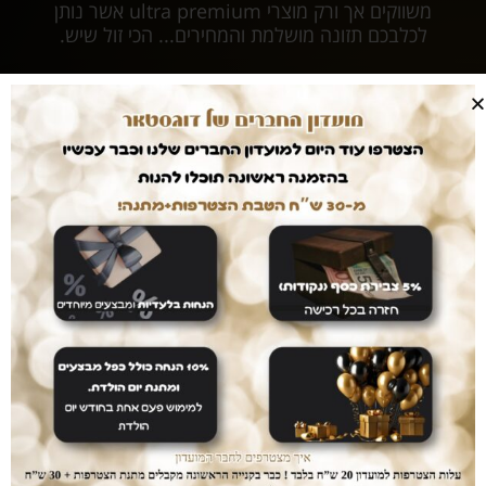
משווקים אך ורק מוצרי ultra premium אשר נותן
לכלבכם תזונה מושלמת והמחירים... הכי זול שיש.
עושים לכם חיים קלים
המשלוחים עלינו
עם dogstar אין צורך לצאת מהבית. המשלוח יגיע
אליכם עד הבית ללא עלות נוספת.
דואגים לבטחון שלכם
רכישה בטוחה
ממשק הזמנות מאובטח ונגיש אשר יחסוך לכם זמן יקר
בהזמנת המוצרים.