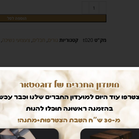
הוספה לסל
מק"ט
t020
קטגוריות
גורים
,
חבלים
,
צעצועי נשיכה
,
חיים קלים
דואגים לבטחון שלכם
ם עלינו
רכישה בטוחה
dogs אין צורך לצאת מהבית.
ממשק הזמנות מאובטח ונגיש אשר