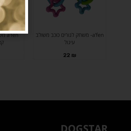
a’fen- משחק לגורים כוכב משולב
בחר אפשרויות
מידע נוסף
עיגול
קצו
22
₪
DOGSTAR