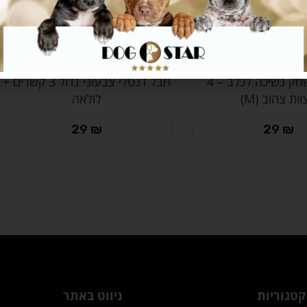
a’fen משחק נשיכה לכלב – 4
חבל דנטלי צבעוני גדול 3 קשרים +
הוספה לסל
ות צהוב (M)
לולאה
29
₪
29
₪
קטגוריות
ניווט באתר