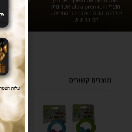
מותגים כיום אנו משווקים אך ורק
המשלוח יגיע אל
מוצרי ultra premium אשר נותן
עלות 
לכלבכם תזונה מושלמת והמחירים...
הכי זול שיש.
מוצרים קשורים
SOLD
OUT