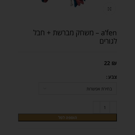
Click to enlarge
a’fen – משחק מברשת + חבל
לגורים
22
₪
צבע
הוספה לסל