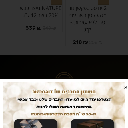
2 יח סטיספקשן גור
NATURE נייצר כבש
מגזע קטן בשר עוף
70% בשר 12 ק”ג
טרי ללא עצמות 3
339
₪
349
₪
ק”ג
218
₪
258
₪
מוצרים מובחרים
במחיר הכי זול
אחרי שנים של עבודה עם עשרות מותגים כיום אנו
משווקים אך ורק מוצרי ultra premium אשר נותן
לכלבכם תזונה מושלמת והמחירים... הכי זול שיש.