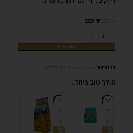
מ”ג/ק”ג. נוגדי חמצון וחומרים משמרים.
229
₪
239
₪
הוספה לסל
קטגוריות
Completmix
,
מזון לכלבים
הולך טוב ביחד..
-3%
-16%