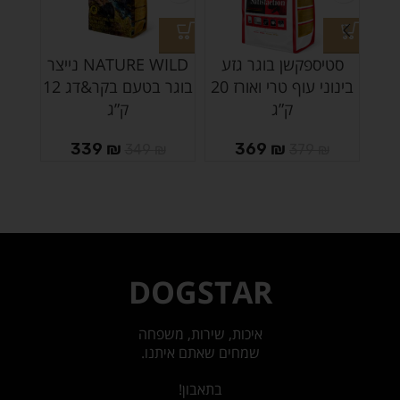
סטיספקשן בוגר גזע
NATURE WILD נייצר
בינוני עוף טרי ואורז 20
בוגר בטעם בקר&דג 12
ק”ג
ק”ג
339
₪
369
₪
₪
349
₪
379
₪
DOGSTAR
איכות, שירות, משפחה
שמחים שאתם איתנו.
בתאבון!