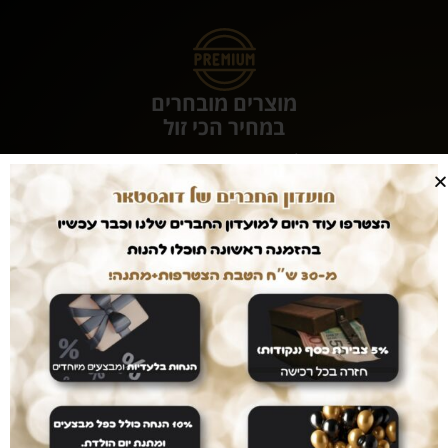
מוצרים מובחרים
במחיר הכי זול
אחרי שנים של עבודה עם עשרות מותגים כיום אנו
משווקים אך ורק מוצרי ultra premium אשר נותן
לכלבכם תזונה מושלמת והמחירים... הכי זול שיש.
עושים לכם חיים קלים
המשלוחים עלינו
עם dogstar אין צורך לצאת מהבית. המשלוח יגיע
אליכם עד הבית ללא עלות נוספת.