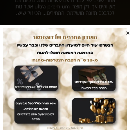
משווקים אך ורק מוצרי ultra premium אשר נותן
לכלבכם תזונה מושלמת והמחירים... הכי זול שיש.
עושים לכם חיים קלים
המשלוחים עלינו
עם dogstar אין צורך לצאת מהבית. המשלוח יגיע
אליכם עד הבית ללא עלות נוספת.
דואגים לבטחון שלכם
רכישה בטוחה
ממשק הזמנות מאובטח ונגיש אשר יחסוך לכם זמן יקר