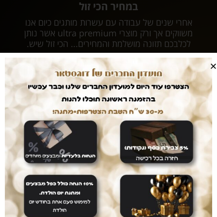
במחיר הכי זול
אחרי שנים של עבודה עם עשרות מותגים כיום אנו
משווקים אך ורק מוצרי ultra premium אשר נותן
לכלבכם תזונה מושלמת והמחירים... הכי זול שיש.
עושים לכם חיים קלים
המשלוחים עלינו
עם dogstar אין צורך לצאת מהבית. המשלוח יגיע
אליכם עד הבית ללא עלות נוספת.
דואגים לבטחון שלכם
רכישה בטוחה