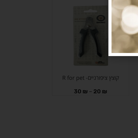
קוצץ ציפורניים- R for pet
בחר אפשרויות
30
₪
–
20
₪