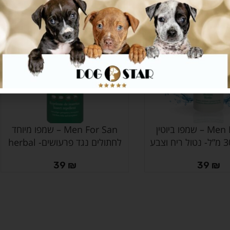
SOLD
OUT
Men For San – שמפו ביוטין
Men For San – שמפו מיוחד
מידע נוסף
לחתולים נגד פרעושים- herbal
39
₪
39
₪