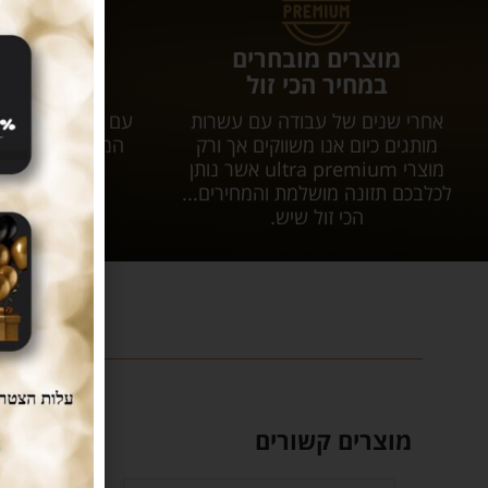
מוצרים מובחרים
עושים לכם 
במחיר הכי זול
המשלוחי
אחרי שנים של עבודה עם עשרות
עם tar
מותגים כיום אנו משווקים אך ורק
המשלוח יגיע אל
מוצרי ultra premium אשר נותן
עלות 
לכלבכם תזונה מושלמת והמחירים...
הכי זול שיש.
מוצרים קשורים