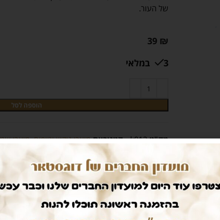
של העור.
39
₪
3 במלאי
הוספה לסל
מק"ט
k012
קטגוריות
מוצרי ניקיון וטיפוח
,
מוצרי שט