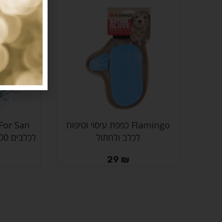
Flamingo כפפת עיסוי וטיפוח
הוספה לסל
הוספה לסל
לכלב ולחתול
לכלבים 300 מ”ל- נטול ריח וצבע
29
₪