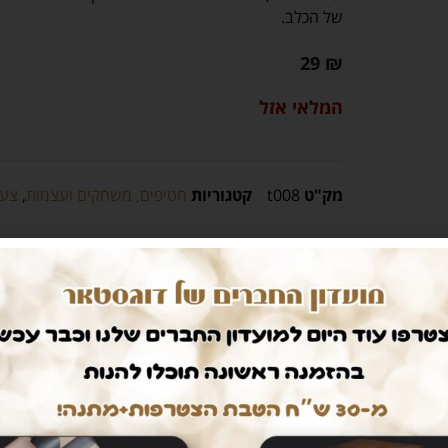
של הכלב.
29
₪
המלאי אזל
מק"ט
t008
קטגוריות
חטיפים, משחקים ועצמות
,
צעצ
חיים קלים
דואגים לבטחון שלכם
ם עלינו
רכישה בטוחה