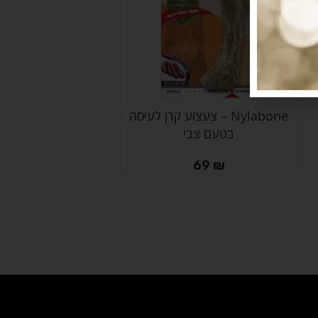
Nylabone – צעצוע קרן לעיסה
הוספה לסל
בטעם צבי
69
₪