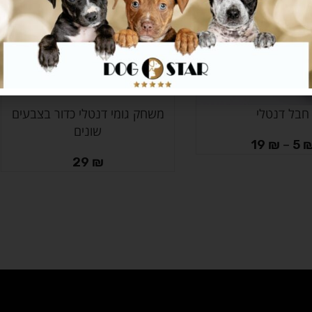
חבל דנטלי
משחק גומי דנטלי כדור בצבעים
בחר אפשרויות
שונים
19
₪
–
5
29
₪