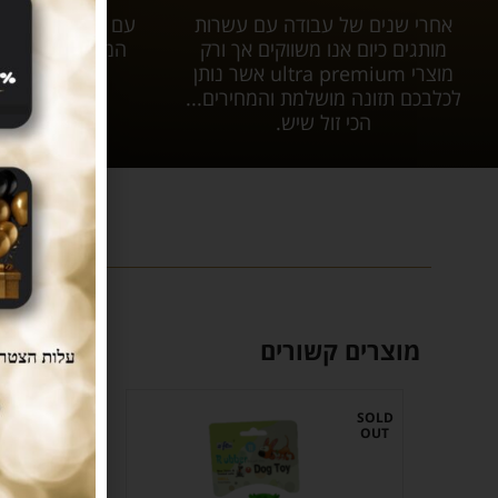
אחרי שנים של עבודה עם עשרות
עם tar
מותגים כיום אנו משווקים אך ורק
המשלוח יגיע אל
מוצרי ultra premium אשר נותן
עלות 
לכלבכם תזונה מושלמת והמחירים...
הכי זול שיש.
מוצרים קשורים
SOLD
OUT