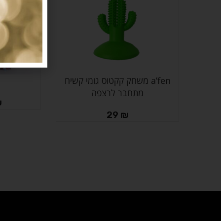
a’fen משחק קקטוס גומי קשיח
מידע נוסף
בחר אפשרויות
מתחבר לרצפה
₪
29
₪