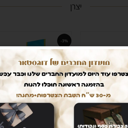
יצרן
-3%
קשן גור מגזע קטן בשר
סטיספקשן גור מגזע בינוני בשר עוף
בחר אפשרויות
לא עצמות 3 ק”ג
טרי ללא עצמות
309
₪
–
299
₪
218
₪
258