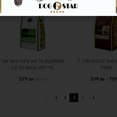
-3%
סטיספקשן סניור לכלבים מגיל 7
סטיספקשן גור גזע בינוני בשר עוף
הוספה לסל
ומעלה
טרי ללא עצמות 20 ק”ג
379
₪
319
₪
–
11
389
₪
→
4
3
1
←
2