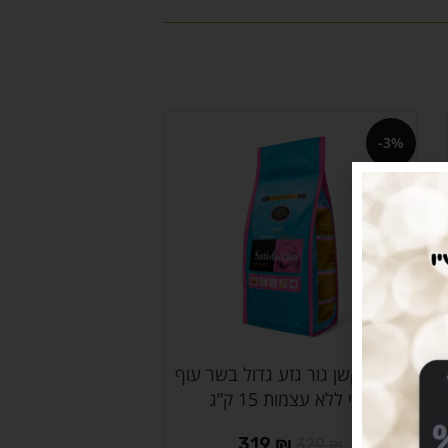
-3%
סטיספקשן גור גזע גדול בשר עוף
הוספה לסל
טרי ללא עצמות 15 ק”ג
319
₪
329
₪