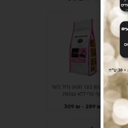
-3%
סטיספקשן בוגר מגזע גדול בשר
בחר אפשרויות
עוף טרי ללא עצמות
309
₪
–
289
₪