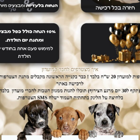
-3%
וגר מגזע בינוני בשר
סטיספקשן בוגר מגזע גדול בשר
הוספה לסל
א עצמות 15 ק”ג
עוף טרי ללא עצמות 20 ק”ג
369
₪
309
₪
379
₪
319