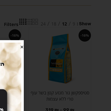
24
18
12
9
Show
Filters
-16%
-16%
סטיספקשן גור מגזע קטן בשר עוף
2 יח סטיספ
בחר אפשרויות
הוספה לסל
טרי ללא עצמות
עוף טרי ל
319
₪
–
99
₪
₪