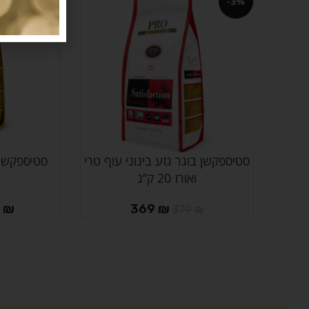
-8%
-3%
סטיספקשן בוגר גזע בינוני עוף טרי
הוספה לסל
בחר אפשרויות
ואורז 20 ק”ג
9
₪
369
₪
379
₪