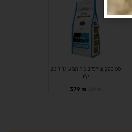
-3%
סטיספקשן לכלב גור מגזע גדול 20
הוספה לסל
ק”ג
379
₪
389
₪