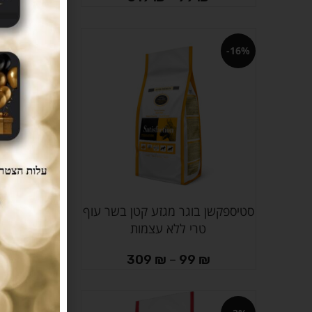
-3%
-16%
סטיספקשן בוגר מגזע קטן בשר עוף
סטיספקשן ב
בחר אפשרויות
הוספה לסל
טרי ללא עצמות
עוף טרי לל
309
₪
–
99
₪
₪