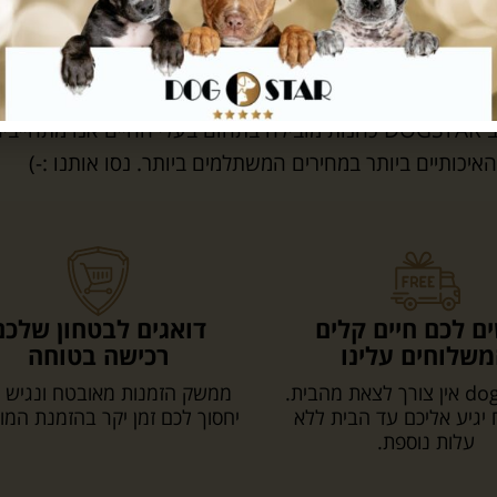
DOGSTAR - לקוח שלנו מרוויח יותר
אחרי למעלה מעשור ואלפי לקוחות מרוצים אנחנו ב DOGSTAR כחנות מובילה בתחום בעלי החיים אנו מתחייב
יכותיים ביותר במחירים המשתלמים ביותר. נסו אותנו :-)
ם לכם חיים קלים
דואגים לבטחון שלכם
שלוחים עלינו
רכישה בטוחה
עם dogstar אין צורך לצאת מהבית.
ממשק הזמנות מאובטח ונגיש 
יגיע אליכם עד הבית ללא
יחסוך לכם זמן יקר בהזמנת המו
עלות נוספת.