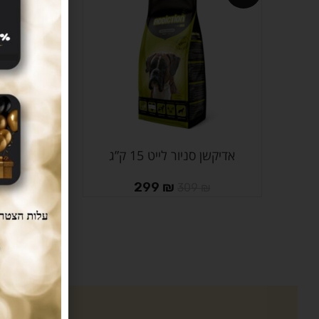
אדיקשן סניור לייט 15 ק”ג
אדיקשן
הוספה לסל
הוספה לסל
299
₪
₪
309
₪