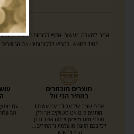
תמיד לחפש ולהביא ללקוחותינו את המוצרים הא
מוצרים מובחרים
עושי
במחיר הכי זול
המ
אחרי שנים של עבודה עם עשרות
מותגים כיום אנו משווקים אך ורק
המשלוח 
מוצרי ultra premium אשר נותן
לכלבכם תזונה מושלמת והמחירים...
הכי זול שיש.