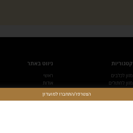
קטגוריות
ניווט באתר
מזון לכלבים
ראשי
מזון לחתולים
אודות
חטיפים משחקים ועצמות
אילוף כלבים
הצטרפו/התחברו למועדון
אביזרים וציוד נלווה
צור קשר
מוצרי ניקיון וטיפוח