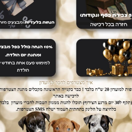
 גור 15 ק”ג
299
₪
309
3
2
1
←
4