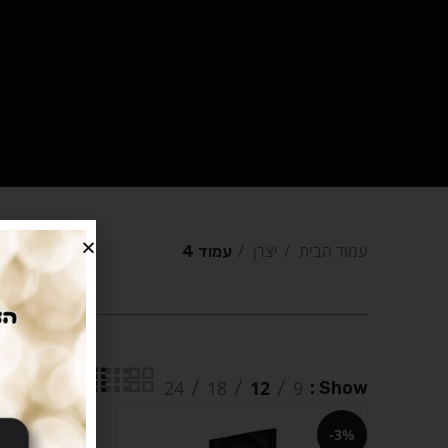
עמוד הבית
יצרן
עמוד 4
24
18
12
9
Show
Filters
-3%
-3%